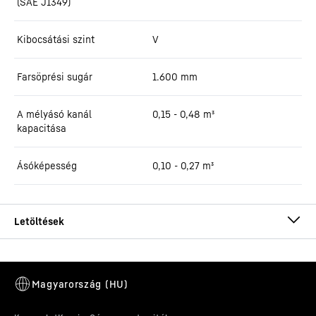
(SAE J1349)
Kibocsátási szint
V
Farsöprési sugár
1.600
mm
A mélyásó kanál
0,15 - 0,48 m³
kapacitása
Ásóképesség
0,10 - 0,27 m³
Brochure A 909 - A 911 Compact
Litronic