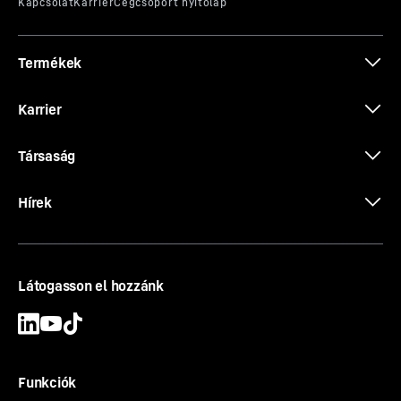
Termékek
A földmozgatás programja
Karrier
Társaság
Hírek
Látogasson el hozzánk
Funkciók