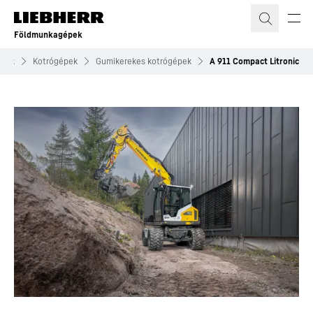
Földmunkagépek
ékek
Kotrógépek
Gumikerekes kotrógépek
A 911 Compact Litronic