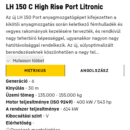
LH 150 C High Rise Port Litronic
Az új LH 150 Port anyagmozgatógépet kifejezetten a
kikötői anyagmozgatás során keletkező fémhulladék és
vegyes rakományok kezelésére tervezték, és rendkívül
nagy teherbíró képességgel, ugyanakkor nagyon nagy
hatótávolsággal rendelkezik. Az új, súlyoptimalizált
berendezéseknek köszönhetően a nagy tel...
Mutasson többet
METRIKUS
ANGOLSZÁSZ
Generáció
-
6
Kinyúlás
-
30
m
Üzemi tömeg
-
135.000 - 155.000 kg
Motor teljesítménye (ISO 9249)
-
400 kW / 543 hp
A rendszer teljesítménye
-
614
kW
Kibocsátási szint
-
V
Elérhetőség
-
Országok megtekintése