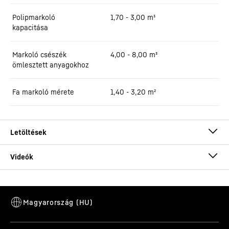
Polipmarkoló
1,70 - 3,00 m³
kapacitása
Markoló csészék
4,00 - 8,00 m³
ömlesztett anyagokhoz
Fa markoló mérete
1,40 - 3,20 m²
Brochure LH 150 Port Litronic
Ezt a videót a Google* biztosította. Amikor Ön betölti ezt a videót,
az Ön adatai – ideértve az IP-címét is – továbbításra kerülnek a