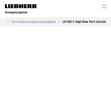
Anyagmozgatás
pek
Lánctalpas anyagmozgatógépek
LH 150 C High Rise Port Litronic