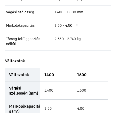
Vágási szélesség
1.400 - 1.800
mm
Markolókapacitás
3,50 - 4,50
m³
Tömeg felfüggesztés
2.530 - 2.740
kg
nélkül
Változatok
Változatok
1400
1600
1
productOrderInquiryTableCaption
Vágási
1.400
1.600
1
szélesség (mm)
Markolókapacitá
3,50
4,00
4
s (m³)