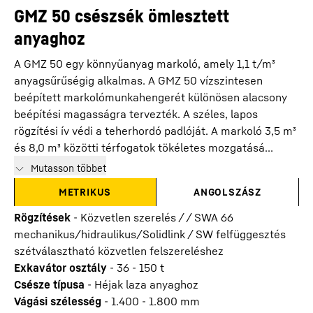
GMZ 50 csészsék ömlesztett
anyaghoz
A GMZ 50 egy könnyűanyag markoló, amely 1,1 t/m³
anyagsűrűségig alkalmas. A GMZ 50 vízszintesen
beépített markolómunkahengerét különösen alacsony
beépítési magasságra tervezték. A széles, lapos
rögzítési ív védi a teherhordó padlóját. A markoló 3,5 m³
és 8,0 m³ közötti térfogatok tökéletes mozgatásá...
Mutasson többet
METRIKUS
ANGOLSZÁSZ
Rögzítések
-
Közvetlen szerelés / / SWA 66
mechanikus/hidraulikus/Solidlink / SW felfüggesztés
szétválasztható közvetlen felszereléshez
Exkavátor osztály
-
36 - 150 t
Csésze típusa
-
Héjak laza anyaghoz
Vágási szélesség
-
1.400 - 1.800
mm