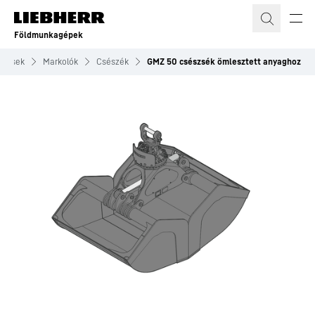
Földmunkagépek
elések
Markolók
Csészék
GMZ 50 csészsék ömlesztett anyaghoz