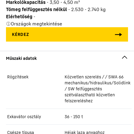
Markolókapacitás
-
3,50 - 4,50
m³
Tömeg felfüggesztés nélkül
-
2.530 - 2.740
kg
Elérhetőség
-
Országok megtekintése
Rögzítések
Közvetlen szerelés / / SWA 66
mechanikus/hidraulikus/Solidlink
/ SW felfüggesztés
szétválasztható közvetlen
felszereléshez
Exkavátor osztály
36 - 150 t
Csésze típusa
Héjak laza anyaghoz