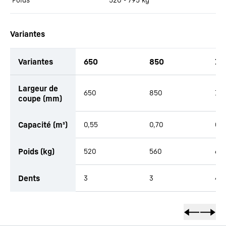
Variantes
Variantes
650
850
10
Largeur de
650
850
1 0
coupe (mm)
Capacité (m³)
0,55
0,70
0,
Poids (kg)
520
560
64
Dents
3
3
4