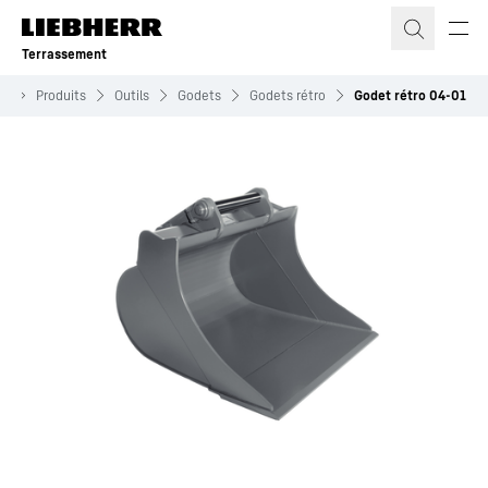
Terrassement
nt
Produits
Outils
Godets
Godets rétro
Godet rétro 04-01