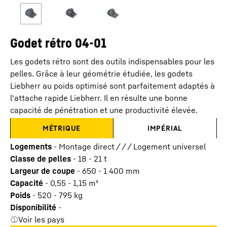
Godet rétro 04-01
Les godets rétro sont des outils indispensables pour les
pelles. Grâce à leur géométrie étudiée, les godets
Liebherr au poids optimisé sont parfaitement adaptés à
l'attache rapide Liebherr. Il en résulte une bonne
capacité de pénétration et une productivité élevée.
MÉTRIQUE
IMPÉRIAL
Logements
-
Montage direct / / / Logement universel
Classe de pelles
-
18 - 21 t
Largeur de coupe
-
650 - 1 400
mm
Capacité
-
0,55 - 1,15
m³
Poids
-
520 - 795
kg
Disponibilité
-
Voir les pays