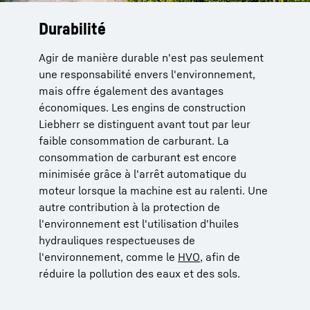
Durabilité
Le programme Reman
Agir de manière durable n'est pas seulement
En utilisant des composants remis à neuf
une responsabilité envers l'environnement,
dans le cadre de notre programme Reman,
mais offre également des avantages
nous apportons une contribution importante à
économiques. Les engins de construction
la protection de l'environnement et à la
Liebherr se distinguent avant tout par leur
préservation des ressources. Le programme
faible consommation de carburant. La
Reman de Liebherr offre une solution durable
consommation de carburant est encore
pour le maintien de la valeur des machines
minimisée grâce à l'arrêt automatique du
grâce à une remise à neuf soigneuse par des
moteur lorsque la machine est au ralenti. Une
experts conformément aux normes OEM
autre contribution à la protection de
(Original Equipment Manufacturer). Grâce à
l'environnement est l'utilisation d'huiles
ses trois phases (composants de
hydrauliques respectueuses de
remplacement, révision générale, réparation),
l'environnement, comme le
il permet une remise en état rentable et une
HVO
, afin de
réduire la pollution des eaux et des sols.
prolongation de la durée de vie des machines.
Vous réduisez en outre vos coûts grâce à des
remboursements attractifs pour les pièces