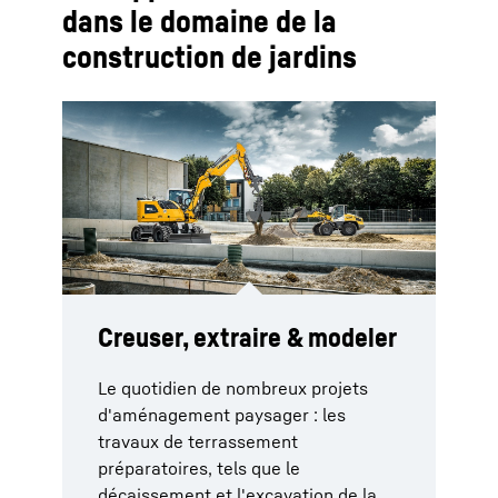
dans le domaine de la
construction de jardins
Creuser, extraire & modeler
Transporter & construire
Le quotidien de nombreux projets
Nivellement
Là où de belles choses, de grandes
d'aménagement paysager : les
choses et des créations voient le
travaux de terrassement
La réalisation de surfaces et de
jour, beaucoup de choses sont en
préparatoires, tels que le
nivellements permet d'aplanir la
mouvement. Du déplacement et du
décaissement et l'excavation de la