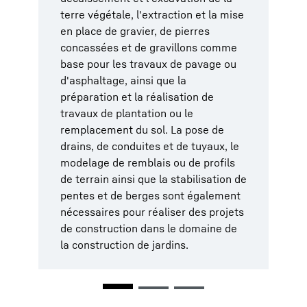
base de nombreux projets de
chargement de matériaux en vrac,
terre végétale, l'extraction et la mise
construction, comme les terrains de
comme le houmous, le gravier, le
en place de gravier, de pierres
sport ou de golf. Il n'est pas rare,
substrat ou les gravillons, au
concassées et de gravillons comme
dans l'horticulture et l'aménagement
transport de palettes ou d'objets
base pour les travaux de pavage ou
paysager, qu'il s'agisse de formes et
encombrants, comme les arbres ou
d'asphaltage, ainsi que la
de profils de terrain complexes qui
les équipements d'aires de jeux. Pour
préparation et la réalisation de
doivent être créés et modelés. La
transporter quotidiennement des
travaux de plantation ou le
distribution et le nivellement de
matériaux sur un chantier, il faut
remplacement du sol. La pose de
gravier et de houmous exigent une
disposer des machines adéquates.
drains, de conduites et de tuyaux, le
grande précision.
C'est surtout pour les objets lourds,
modelage de remblais ou de profils
comme les blocs erratiques, les
de terrain ainsi que la stabilisation de
pierres de rivière ou pour la pose de
pentes et de berges sont également
murs en pierres naturelles que les
nécessaires pour réaliser des projets
paysagistes ont besoin d'auxiliaires
de construction dans le domaine de
puissants et sensibles pour le
la construction de jardins.
transport ainsi que pour le
positionnement exact.