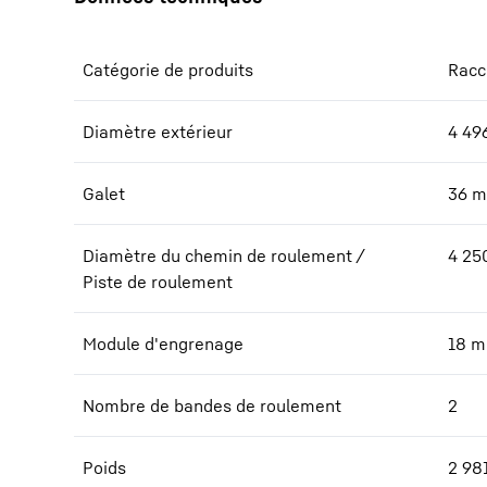
Catégorie de produits
Racco
Diamètre extérieur
4 49
Galet
36
m
Diamètre du chemin de roulement /
4 25
Piste de roulement
Module d'engrenage
18
m
Nombre de bandes de roulement
2
Poids
2 98