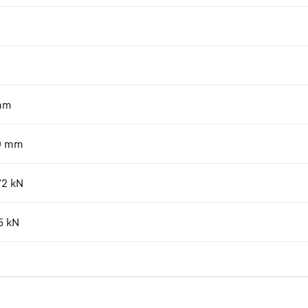
mm
0
mm
72
kN
5
kN