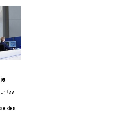
ie
ur les
ise des
a