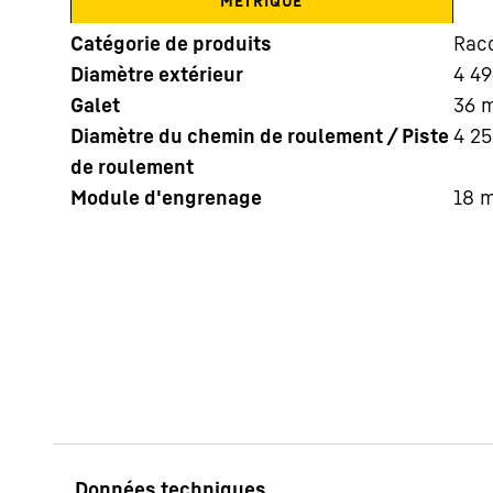
MÉTRIQUE
Catégorie de produits
Racc
Diamètre extérieur
4 49
Galet
36
Diamètre du chemin de roulement / Piste
4 2
de roulement
En savoir plus sur Liebherr
Module d'engrenage
18