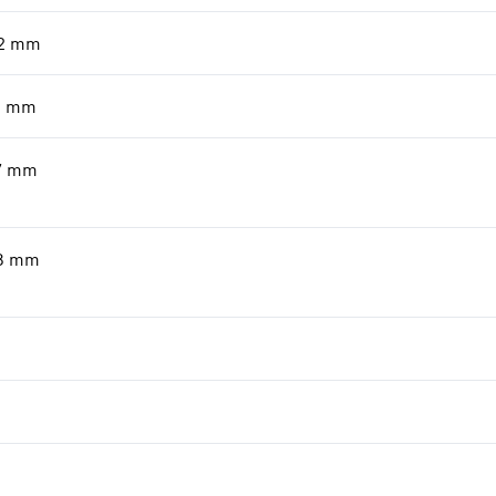
2
mm
0
mm
7
mm
8
mm