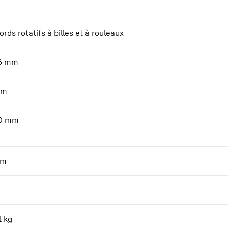
rds rotatifs à billes et à rouleaux
6
mm
m
0
mm
m
1
kg