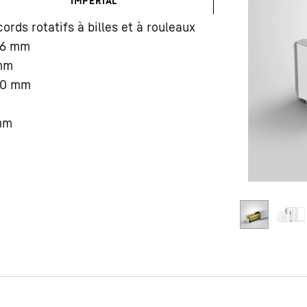
IMPÉRIAL
ords rotatifs à billes et à rouleaux
6
mm
mm
50
mm
Carrière chez Liebherr
mm