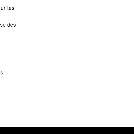
ur les
ise des
a