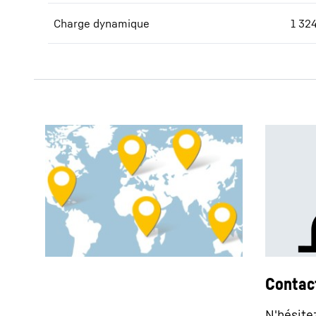
Charge dynamique
1 32
Contac
N'hésite