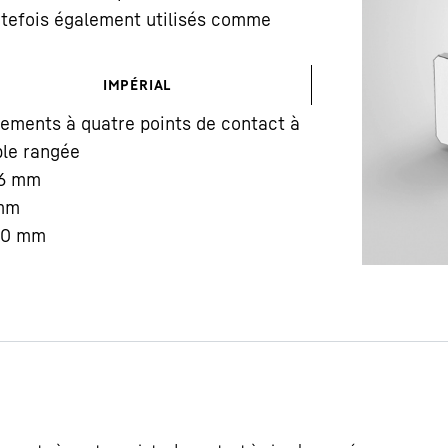
outefois également utilisés comme
IMPÉRIAL
ements à quatre points de contact à
le rangée
Carrière chez Liebherr
6
mm
mm
00
mm