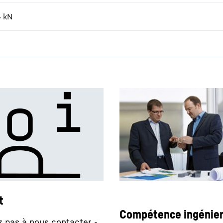
4
kN
t
Compétence ingénier
z pas à nous contacter -