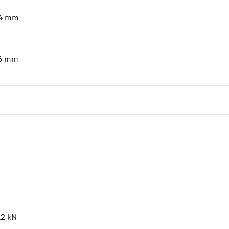
4
mm
6
mm
12
kN