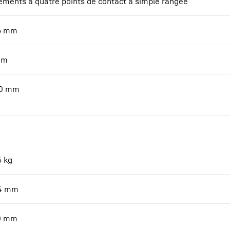
ements à quatre points de contact à simple rangée
6
mm
mm
0
mm
6
kg
4
mm
0
mm