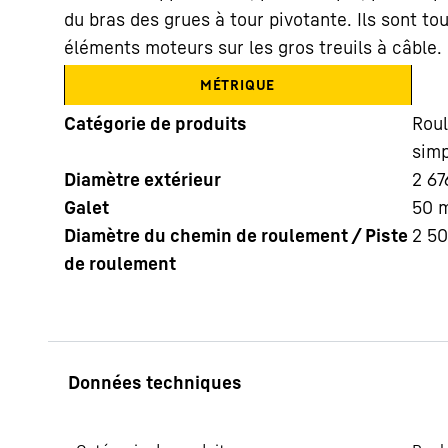
du bras des grues à tour pivotante. Ils sont t
éléments moteurs sur les gros treuils à câble.
MÉTRIQUE
Catégorie de produits
Roul
simp
En savoir plus sur Liebherr
Diamètre extérieur
2 67
Galet
50
Diamètre du chemin de roulement / Piste
2 5
de roulement