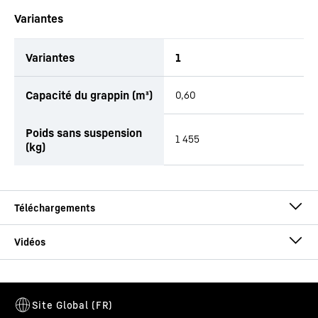
Variantes
Variantes
1
Capacité du grappin (m³)
0,60
Poids sans suspension
1 455
(kg)
Brochure Grappins multi griffes
Cette vidéo est fournie par Google*. Lorsque vous chargez cette
vidéo, vos données, y compris votre adresse IP, sont transmises à