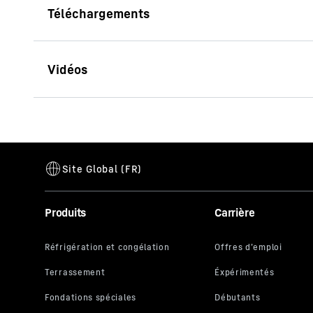
Brochure R 978 SME Litronic
Brochure Industrie extractive
Cette vidéo
Produits
Carrière
compris vot
par Google,
dans un pays
traitement 
En cliquant
données à G
l'avenir, v
vidéo YouTu