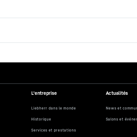
Manuel des équipements -
Solutions sur-mesure
Le programme de matériel de
 est fournie par Google*. Lorsque vous chargez cette vidéo, vos donné
L'entreprise
Actualités
re adresse IP, sont transmises à Google et peuvent être stockées et t
terrassement
 également pour ses propres besoins, en dehors de l'UE ou de l'EEE e
 tiers, en particulier aux États-Unis**. Nous n’avons aucune influenc
ultérieur des données par Google.
 sur « ACCEPTER », vous donnez votre consentement à la transmissio
oogle pour cette vidéo conformément à l'art. 6 par. 1 point a du RGPD.
ous ne souhaitez pas donner individuellement votre consentement pou
be et que vous souhaitez pouvoir les charger sans ce bloqueur, vous