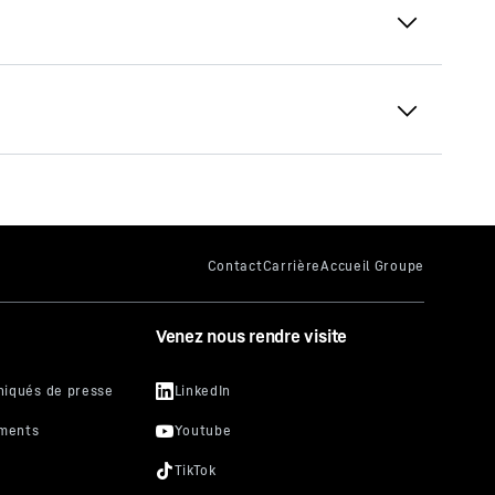
Pelles lourdes pour
l’industrie extractive
es, y
Venez nous rendre visite
raitées
t donc
e sur le
n de
 Si, à
r chaque
 pouvez