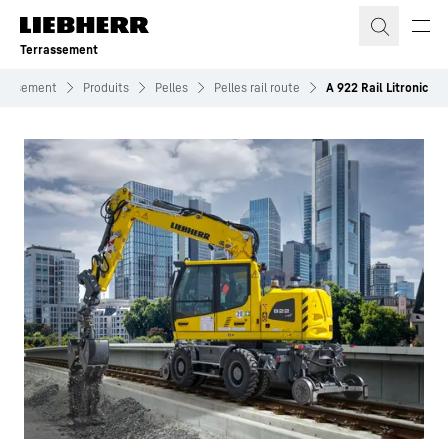
Terrassement
rassement
Produits
Pelles
Pelles rail route
A 922 Rail Litronic