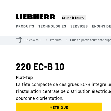
Grues à tour
PRODUITS
TECHNOLOGIES
SERVICES
ENGINS DE
Segments de produits
Grues à tour
Produits
Grues à partie tournante supé
220 EC-B 10
Flat-Top
La tête compacte de ces grues EC-B intègre l
l’installation centrale de distribution électriq
couronne d'orientation.
MÉTRIQUE