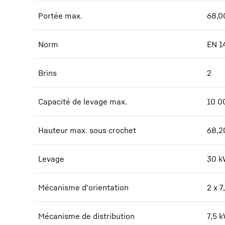
Portée max.
68,0
Norm
EN 1
Brins
2
Capacité de levage max.
10 0
Hauteur max. sous crochet
68,2
Levage
30 k
Mécanisme d'orientation
2 x 
Mécanisme de distribution
7,5 