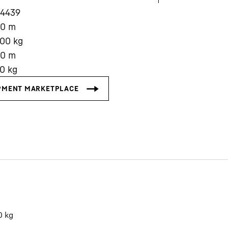
14439
20
m
000
kg
00
m
50
kg
Carrière chez Liebherr
0
kg