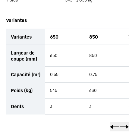
Variantes
Variantes
650
850
10
Largeur de
650
850
1 0
coupe (mm)
Capacité (m³)
0,55
0,75
0,9
Poids (kg)
545
630
72
Dents
3
3
4