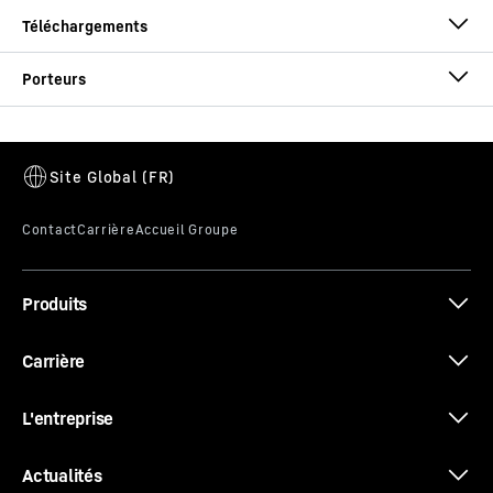
Brochure Godets
A 924 Heavy Lift Litronic
Génération
-
6
Poids en ordre de marche
-
26 700 - 27 500 kg
Puissance moteur (ISO 9249)
-
160 kW / 217 ch
Phase d'émission
-
V
Consommation moyenne (par heure de
Brochure Systèmes d‘attache rapide
Produits
fonctionnement)
-
9,59
l/h
au calculateur de
consommation
Carrière
Disponibilité
-
Voir les pays
L'entreprise
Les systèmes de dents Liebherr
Actualités