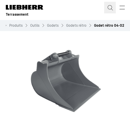
Terrassement
t
Produits
Outils
Godets
Godets rétro
Godet rétro 04-02