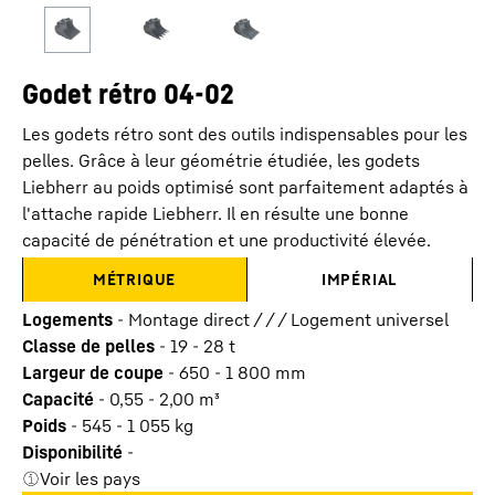
Godet rétro 04-02
Les godets rétro sont des outils indispensables pour les
pelles. Grâce à leur géométrie étudiée, les godets
Liebherr au poids optimisé sont parfaitement adaptés à
l'attache rapide Liebherr. Il en résulte une bonne
capacité de pénétration et une productivité élevée.
MÉTRIQUE
IMPÉRIAL
Logements
-
Montage direct / / / Logement universel
Classe de pelles
-
19 - 28 t
Largeur de coupe
-
650 - 1 800
mm
Capacité
-
0,55 - 2,00
m³
Poids
-
545 - 1 055
kg
Disponibilité
-
Voir les pays