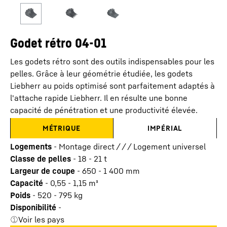
Godet rétro 04-01
Les godets rétro sont des outils indispensables pour les
pelles. Grâce à leur géométrie étudiée, les godets
Liebherr au poids optimisé sont parfaitement adaptés à
l'attache rapide Liebherr. Il en résulte une bonne
capacité de pénétration et une productivité élevée.
MÉTRIQUE
IMPÉRIAL
Logements
-
Montage direct / / / Logement universel
Classe de pelles
-
18 - 21 t
Largeur de coupe
-
650 - 1 400
mm
Capacité
-
0,55 - 1,15
m³
Poids
-
520 - 795
kg
Disponibilité
-
Voir les pays