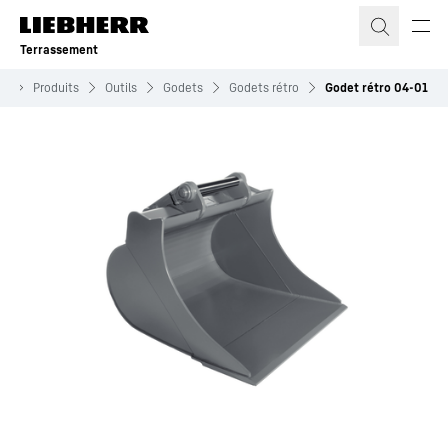
Terrassement
nt
Produits
Outils
Godets
Godets rétro
Godet rétro 04-01