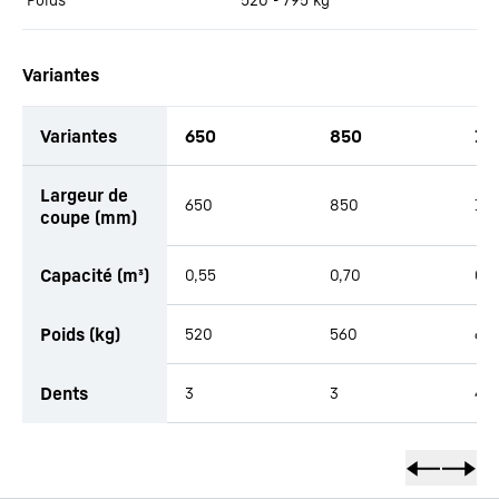
Variantes
Variantes
650
850
10
Largeur de
650
850
1 0
coupe (mm)
Capacité (m³)
0,55
0,70
0,
Poids (kg)
520
560
64
Dents
3
3
4