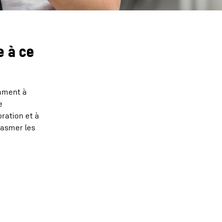
e à ce
amment à
e
oration et à
siasmer les