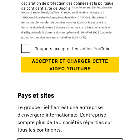
déclaration de protection des données
et la
politique
*Google Ireland Limited, Gordon
de confidentialité de Google
.
House, Barrow Street, Dublin 4, Irlande ; société mère : Google LLC,
1600 Amphitheatre Parkway, Mountain View, CA 94043, États-Unis
**
Remarque : le transfert de données vers les États-Unis associé à la
transmission de données à Google s'effectue sur la base de la décision
d'adéquation de la Commission européenne du 10 juillet 2023 (cadre de
protection des données entre l'UE et les États-Unis).
Pays et sites
Le groupe Liebherr est une entreprise
d’envergure internationale. L’entreprise
compte plus de 140 sociétés réparties sur
tous les continents.