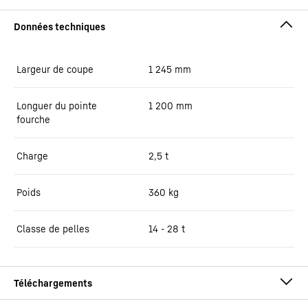
Largeur de coupe
1 245
mm
Longuer du pointe
1 200
mm
fourche
Charge
2,5
t
Poids
360
kg
Classe de pelles
14 - 28 t