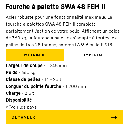
Fourche à palette SWA 48 FEM II
Acier robuste pour une fonctionnalité maximale. La
fourche à palettes SWA 48 FEM II complète
parfaitement l'action de votre pelle. Affichant un poids
de 360 kg, la fourche à palettes s'adapte à toutes les
pelles de 14 à 28 tonnes, comme l'A 916 ou la R 918.
MÉTRIQUE
IMPÉRIAL
Largeur de coupe
-
1 245
mm
Poids
-
360
kg
Classe de pelles
-
14 - 28 t
Longuer du pointe fourche
-
1 200
mm
Charge
-
2,5
t
Disponibilité
-
Voir les pays