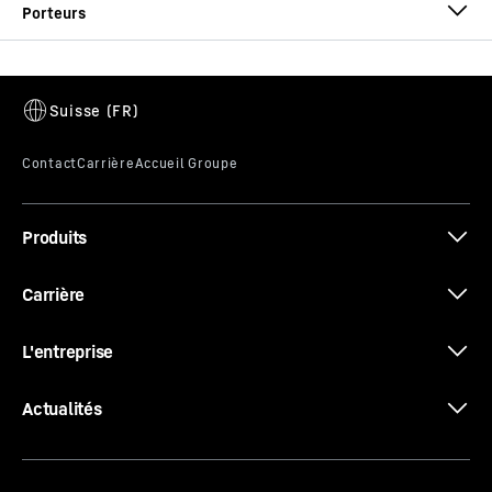
Brochure Fourches à palettes
A 916 Litronic
Génération
-
6
Poids en ordre de marche
-
16 400 - 18 700 kg
Puissance moteur (ISO 9249)
-
115 kW / 156 ch
Phase d'émission
-
V
Consommation moyenne (par heure de
Brochure Tiltrotateurs, Unités
Produits
fonctionnement)
d’inclinaison et accessoires
-
6,67
l/h
au calculateur de
consommation
Carrière
Disponibilité
-
Voir les pays
L'entreprise
Actualités
A 922 Rail Litronic