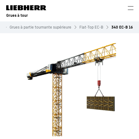
Grues à tour
s
Grues à partie tournante supérieure
Flat-Top EC-B
340 EC-B 16