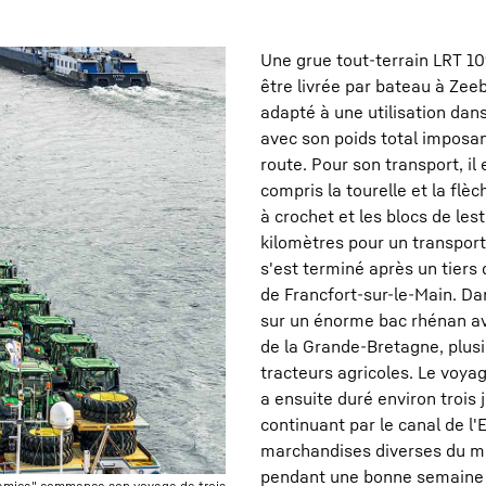
Une grue tout-terrain LRT 1
être livrée par bateau à Zee
adapté à une utilisation dans
avec son poids total imposan
route. Pour son transport, i
compris la tourelle et la flè
à crochet et les blocs de les
kilomètres pour un transport
s'est terminé après un tiers
de Francfort-sur-le-Main. Dan
sur un énorme bac rhénan ave
de la Grande-Bretagne, plusi
tracteurs agricoles. Le voya
a ensuite duré environ trois
continuant par le canal de l'
marchandises diverses du mo
pendant une bonne semaine en