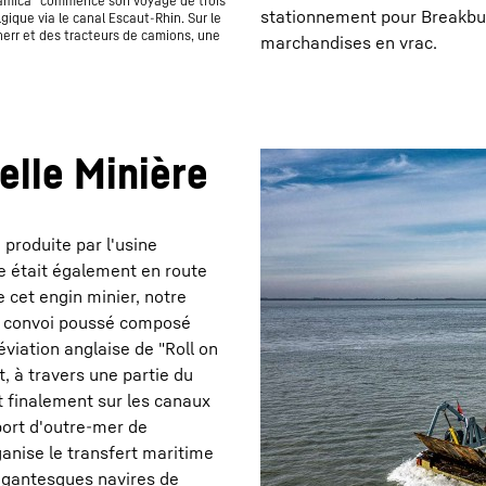
namica" commence son voyage de trois
stationnement pour Breakbulk
gique via le canal Escaut-Rhin. Sur le
herr et des tracteurs de camions, une
marchandises en vrac.
elle Minière
 produite par l'usine
e était également en route
 cet engin minier, notre
 un convoi poussé composé
viation anglaise de "Roll on
ut, à travers une partie du
et finalement sur les canaux
port d'outre-mer de
anise le transfert maritime
gigantesques navires de