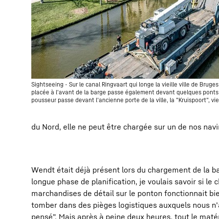
Sightseeing - Sur le canal Ringvaart qui longe la vieille ville de Bruge
placée à l'avant de la barge passe également devant quelques ponts 
pousseur passe devant l'ancienne porte de la ville, la "Kruispoort", vie
du Nord, elle ne peut être chargée sur un de nos na
Wendt était déjà présent lors du chargement de la ba
longue phase de planification, je voulais savoir si l
marchandises de détail sur le ponton fonctionnait bien
tomber dans des pièges logistiques auxquels nous n'
pensé". Mais après à peine deux heures, tout le matér