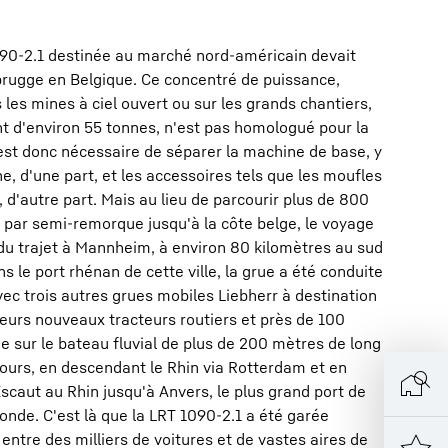
090-2.1 destinée au marché nord-américain devait
brugge en Belgique. Ce concentré de puissance,
 les mines à ciel ouvert ou sur les grands chantiers,
t d'environ 55 tonnes, n'est pas homologué pour la
l est donc nécessaire de séparer la machine de base, y
che, d'une part, et les accessoires tels que les moufles
t, d'autre part. Mais au lieu de parcourir plus de 800
 par semi-remorque jusqu'à la côte belge, le voyage
 du trajet à Mannheim, à environ 80 kilomètres au sud
s le port rhénan de cette ville, la grue a été conduite
c trois autres grues mobiles Liebherr à destination
eurs nouveaux tracteurs routiers et près de 100
ge sur le bateau fluvial de plus de 200 mètres de long
 jours, en descendant le Rhin via Rotterdam et en
Escaut au Rhin jusqu'à Anvers, le plus grand port de
nde. C'est là que la LRT 1090-2.1 a été garée
tre des milliers de voitures et de vastes aires de