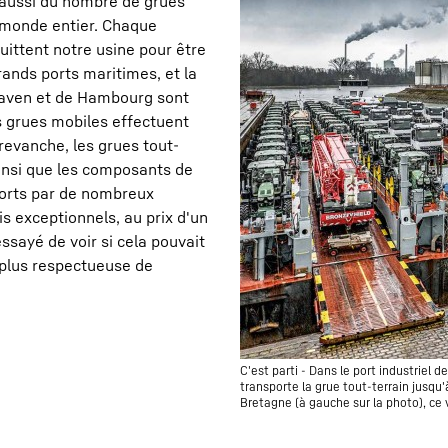
s aussi du nombre de grues
e monde entier. Chaque
uittent notre usine pour être
ands ports maritimes, et la
haven et de Hambourg sont
os grues mobiles effectuent
revanche, les grues tout-
 ainsi que les composants de
ports par de nombreux
 exceptionnels, au prix d'un
sayé de voir si cela pouvait
 plus respectueuse de
C'est parti - Dans le port industriel
transporte la grue tout-terrain jusqu
Bretagne (à gauche sur la photo), ce