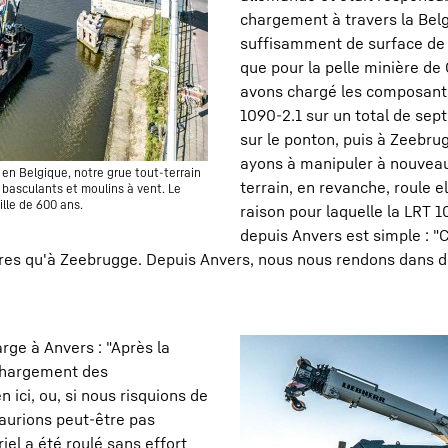
chargement à travers la Bel
suffisamment de surface de 
que pour la pelle minière de
avons chargé les composants 
1090-2.1 sur un total de sep
sur le ponton, puis à Zeebru
ayons à manipuler à nouveau
s en Belgique, notre grue tout-terrain
terrain, en revanche, roule el
basculants et moulins à vent. Le
ille de 600 ans.
raison pour laquelle la LRT
depuis Anvers est simple : "
vires qu'à Zeebrugge. Depuis Anvers, nous nous rendons dans d
rge à Anvers : "Après la
e chargement des
 ici, ou, si nous risquions de
aurions peut-être pas
iel a été roulé sans effort