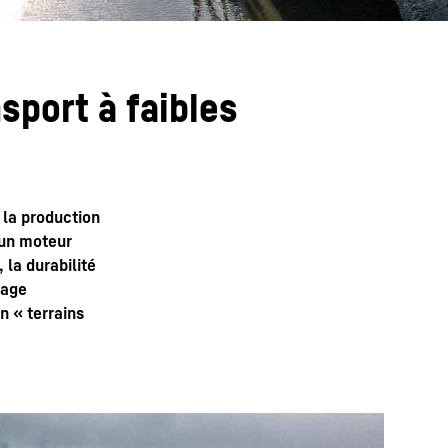
nsport à faibles
 la production
'un moteur
 la durabilité
yage
n « terrains