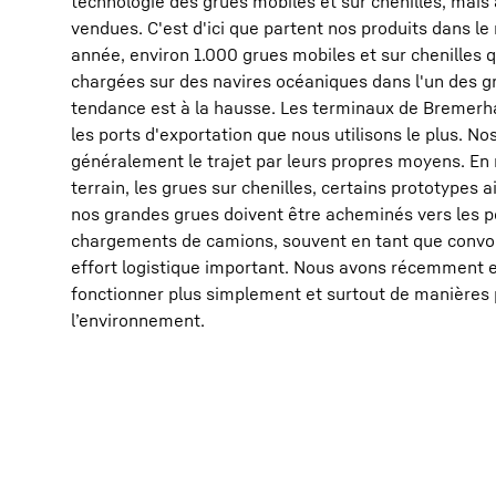
technologie des grues mobiles et sur chenilles, mai
vendues. C'est d'ici que partent nos produits dans l
année, environ 1.000 grues mobiles et sur chenilles q
chargées sur des navires océaniques dans l'un des gr
tendance est à la hausse. Les terminaux de Bremer
les ports d'exportation que nous utilisons le plus. N
généralement le trajet par leurs propres moyens. En 
terrain, les grues sur chenilles, certains prototypes
nos grandes grues doivent être acheminés vers les 
chargements de camions, souvent en tant que convois
effort logistique important. Nous avons récemment es
fonctionner plus simplement et surtout de manières
l’environnement.