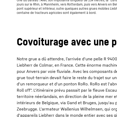
Ohé du bateau ! Avec son imposante longueur de 214 mètres, la "Dy
jours sur le Rhin, à Mannheim, vers Rotterdam, puis vers Anvers en Bel
pont supérieur et inférieur, outre quelques autres grues mobiles Lieb
centaine de tracteurs agricoles sont également à bord.
Covoiturage avec une p
Notre grue a dû attendre, l’arrivée d'une pelle R 9400
Liebherr de Colmar, en France. Cette énorme machin
pour Anvers par voie fluviale. Avec les composants de
grue tout-terrain devait faire le reste du trajet sur
d'un remorqueur et d'un ponton RoRo. RoRo est l'abré
Roll off". L'itinéraire prévu passait par le fleuve Esca
territoire néerlandais, en direction de la pleine mer 
intérieurs de Belgique, via Gand et Bruges, jusqu'au 
Zeebrugge. L'armateur Wallenius Wilhelmsen, qui org
d'appareils Liebherr dans le monde entier avec ses 