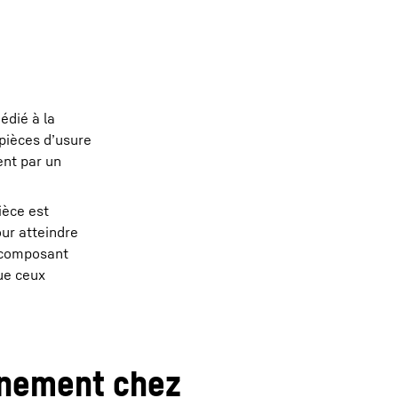
édié à la
pièces d’usure
ent par un
ièce est
ur atteindre
e composant
ue ceux
nnement chez