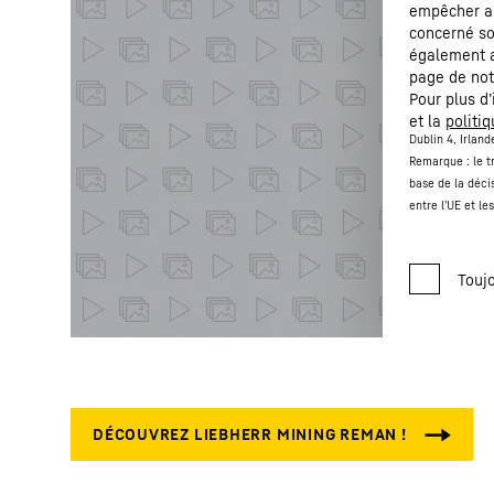
empêcher ai
concerné so
également a
page de not
Pour plus d
et la
politi
Dublin 4, Irlan
Remarque : le t
base de la déci
entre l'UE et le