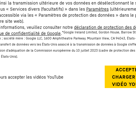
nsi la transmission ultérieure de vos données en désélectionnant le 
us « Services divers (facultatifs) » dans les
Paramètres
(ultérieurem
ccessible via les « Paramètres de protection des données » dans le 
re site web).
’informations, veuillez consulter notre
déclaration de protection des 
*Google Ireland Limited, Gordon House, Barrow St
que de confidentialité de Google
.
de ; société mère : Google LLC, 1600 Amphitheatre Parkway, Mountain View, CA 94043, États-
ransfert de données vers les États-Unis associé à la transmission de données à Google s'effe
sion d'adéquation de la Commission européenne du 10 juillet 2023 (cadre de protection de
s États-Unis).