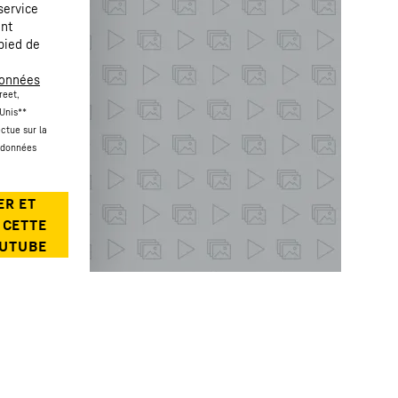
service
ent
pied de
données
reet,
Unis
**
ctue sur la
s données