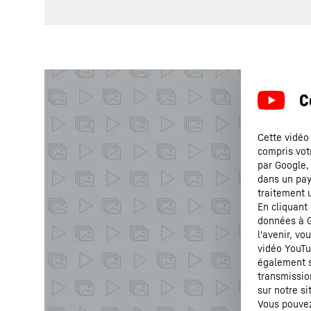
Cette vidéo
compris vot
par Google,
dans un pays
traitement 
En cliquant
données à G
l'avenir, v
vidéo YouTu
également s
transmissio
sur notre si
Vous pouvez