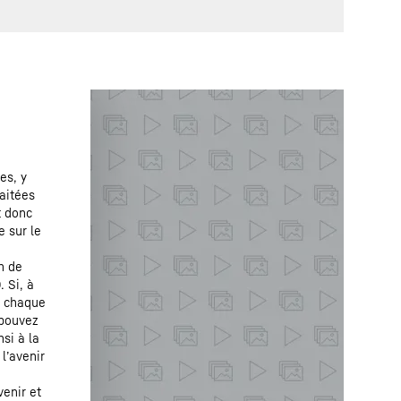
es, y
raitées
t donc
e sur le
n de
 Si, à
r chaque
 pouvez
si à la
l’avenir
enir et