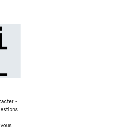
tacter -
uestions
 vous