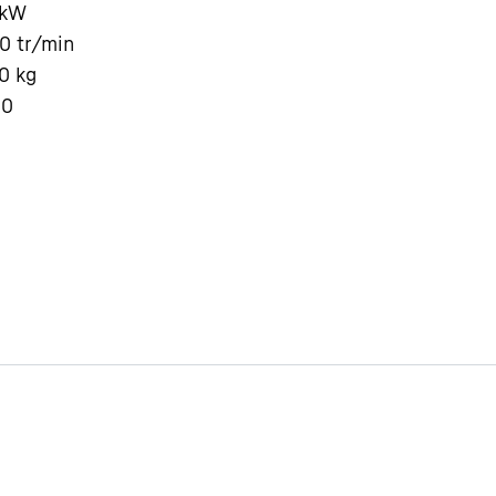
kW
00
tr/min
0
kg
 0
Carrière chez Liebherr