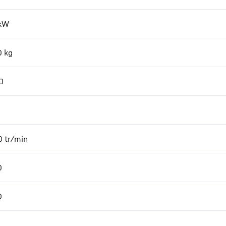
kW
0
kg
0
0
tr/min
0
0