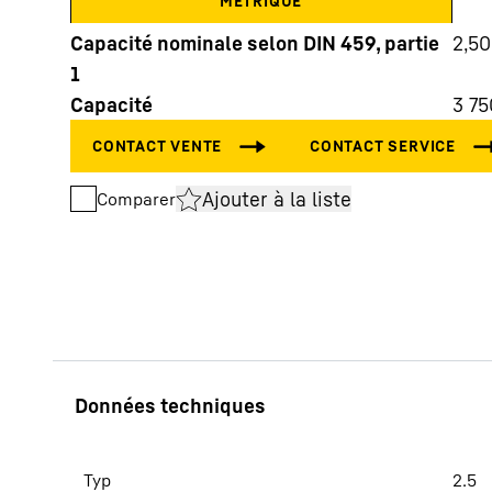
MÉTRIQUE
Capacité nominale selon DIN 459, partie
2,50
1
Capacité
3 75
En savoir plus sur Liebherr
Ajouter à la liste
Comparer
Typ
2.5