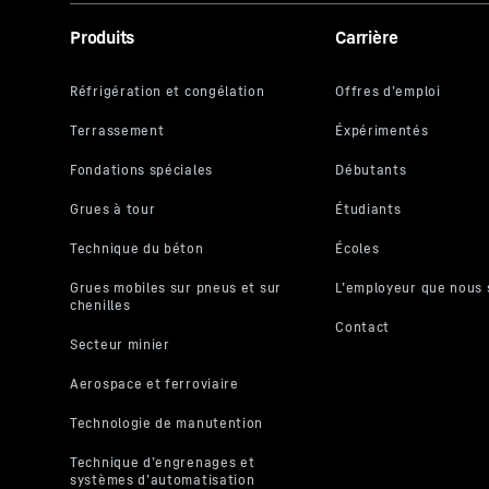
Cette vidéo
Produits
Carrière
compris vot
par Google,
dans un pays
traitement 
En cliquant
données à G
l'avenir, v
vidéo YouTu
également s
transmissio
sur notre si
Vous pouvez
empêcher ai
concerné so
également a
page de not
Pour plus d
et la
politi
Dublin 4, Irlan
Remarque : le t
base de la déci