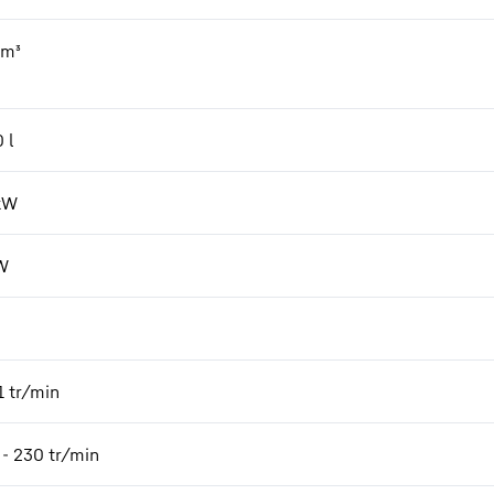
m³
0
l
kW
W
1 tr/min
 - 230 tr/min