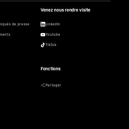
es, y
Venez nous rendre visite
raitées
t donc
e sur le
n de
 Si, à
r chaque
 pouvez
si à la
l’avenir
Fonctions
enir et
service
ent
pied de
données
reet,
Unis
**
ctue sur la
s données