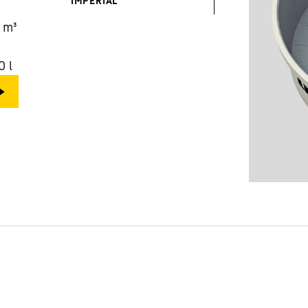
IMPÉRIAL
m³
0
l
Carrière chez Liebherr