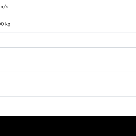
m/s
00
kg
Jobreport Betomix 2.5 avec
RIV 2.5-D