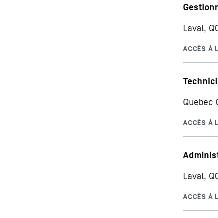
Gestionn
Laval, Q
Technici
Quebec C
Administ
Laval, Q