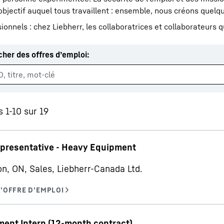
 objectif auquel tous travaillent : ensemble, nous créons quelq
onnels : chez Liebherr, les collaboratrices et collaborateurs q
her des offres d’emploi
:
Carrière chez Liebherr
s 1-10 sur 19
epresentative - Heavy Equipment
on, ON, Sales, Liebherr-Canada Ltd.
ent Intern (12-month contract)