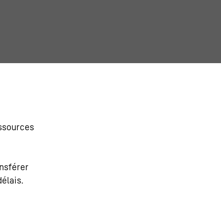
essources
nsférer
élais.