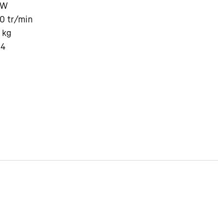
kW
50
tr/min
kg
 4
Carrière chez Liebherr