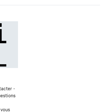
tacter -
uestions
 vous