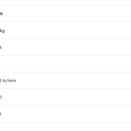
W
kg
4
0
tr/min
0
0