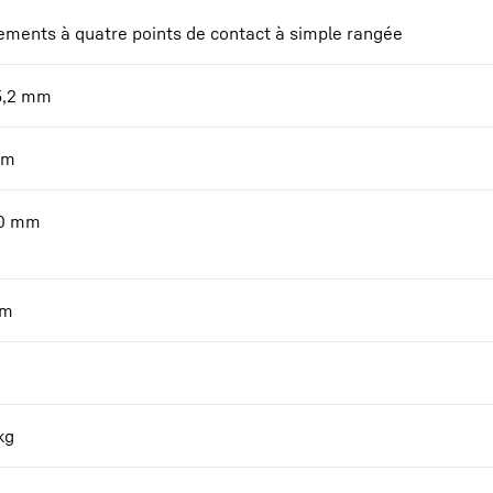
ements à quatre points de contact à simple rangée
5,2
mm
m
0
mm
m
kg