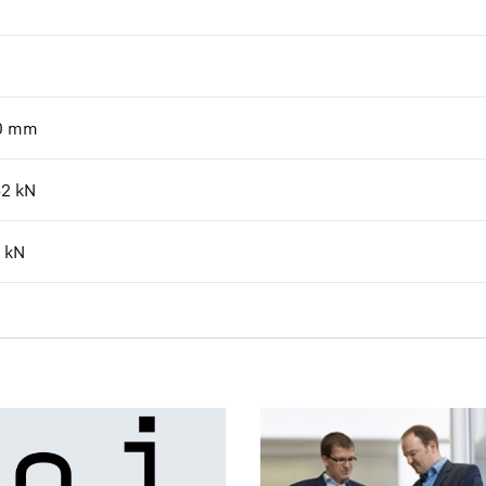
0
mm
52
kN
kN