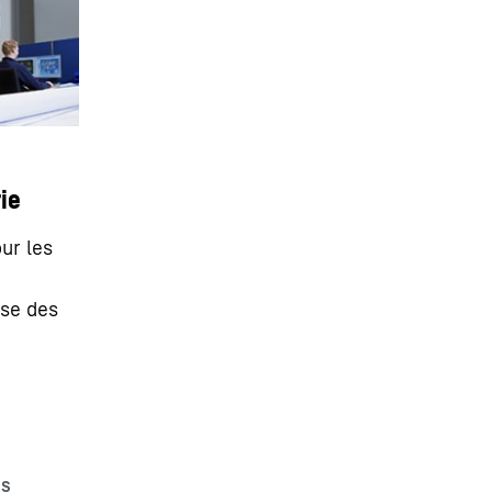
ie
ur les
ise des
a