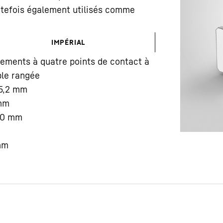
outefois également utilisés comme
IMPÉRIAL
ements à quatre points de contact à
le rangée
Carrière chez Liebherr
5,2
mm
mm
50
mm
mm