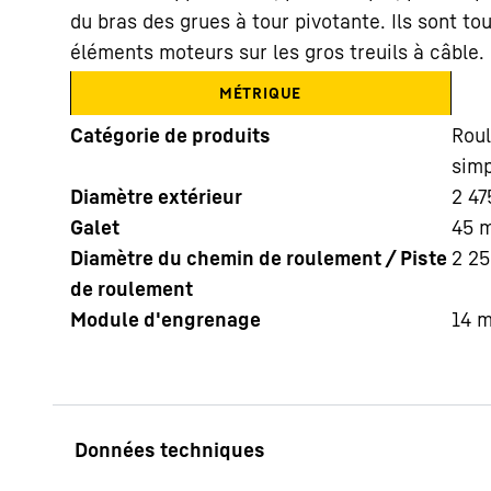
du bras des grues à tour pivotante. Ils sont t
éléments moteurs sur les gros treuils à câble.
MÉTRIQUE
Catégorie de produits
Roul
simp
En savoir plus sur Liebherr
Diamètre extérieur
2 47
Galet
45
Diamètre du chemin de roulement / Piste
2 2
de roulement
Module d'engrenage
14