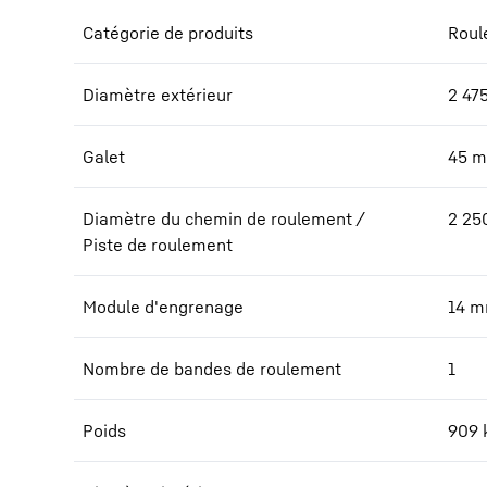
Catégorie de produits
Roul
Diamètre extérieur
2 47
Galet
45
m
Diamètre du chemin de roulement /
2 25
Piste de roulement
Module d'engrenage
14
m
Nombre de bandes de roulement
1
Poids
909