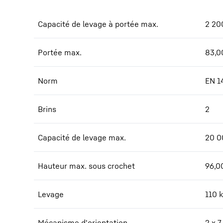
Capacité de levage à portée max.
2 20
Portée max.
83,0
Norm
EN 1
Brins
2
Capacité de levage max.
20 0
Hauteur max. sous crochet
96,0
Levage
110 
Mécanisme d'orientation
2 x 