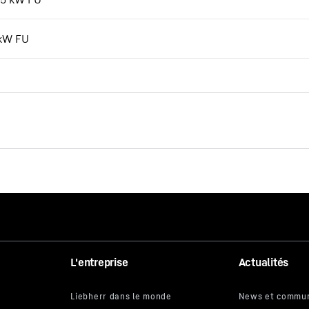
 kW FU
Les nouvelles EC-B. Les
types forts.
L'entreprise
Actualités