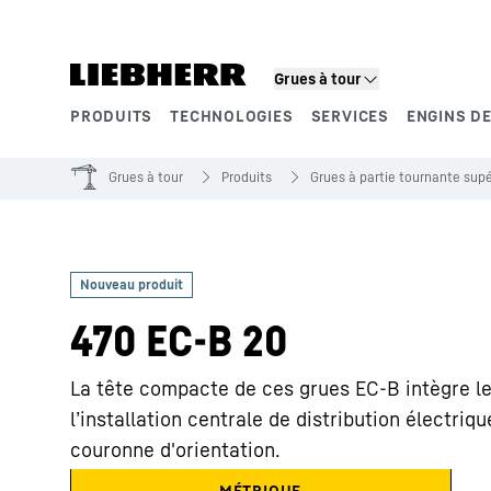
Grues à tour
PRODUITS
TECHNOLOGIES
SERVICES
ENGINS DE
Segments de produits
Grues à tour
Produits
Grues à partie tournante supé
470 EC-B 20
La tête compacte de ces grues EC-B intègre l
l’installation centrale de distribution électriq
couronne d'orientation.
MÉTRIQUE