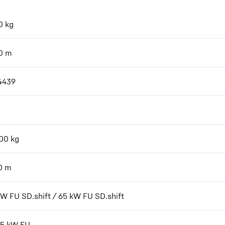
0
kg
0
m
4439
00
kg
0
m
kW FU SD.shift / 65 kW FU SD.shift
7,5 kW FU