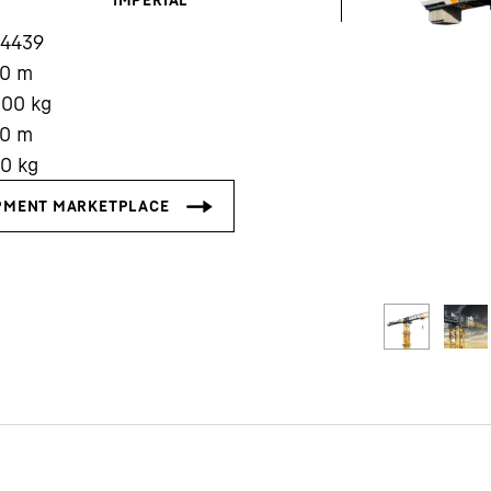
14439
00
m
000
kg
00
m
00
kg
Carrière chez Liebherr