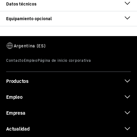
Capacidad de carga
300
t
máx.
Radio máx.
84
m
Campos de aplicación
Carga pesada / Petróleo y gas
Radio de viraje
360° ilimitado
Productos
Par de vuelco
7.500
tm
Empleo
Empresa
Actualidad