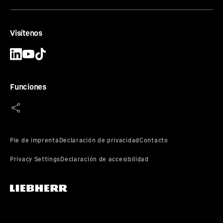
Visítenos
Elevación auxiliar
Además de la elevación principal, las grúas BOS
también se pueden equipar con una elevación auxiliar.
Funciones
Esta se usa para izar con rapidez cargas pequeñas, así
como para el transporte de personas.