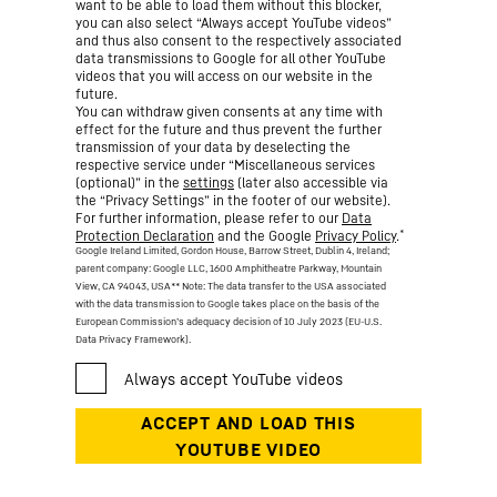
want to be able to load them without this blocker,
you can also select “Always accept YouTube videos”
and thus also consent to the respectively associated
data transmissions to Google for all other YouTube
videos that you will access on our website in the
future.
You can withdraw given consents at any time with
effect for the future and thus prevent the further
transmission of your data by deselecting the
respective service under “Miscellaneous services
(optional)” in the
settings
(later also accessible via
the “Privacy Settings” in the footer of our website).
For further information, please refer to our
Data
*
Protection Declaration
and the Google
Privacy Policy
.
Google Ireland Limited, Gordon House, Barrow Street, Dublin 4, Ireland;
parent company: Google LLC, 1600 Amphitheatre Parkway, Mountain
View, CA 94043, USA
** Note: The data transfer to the USA associated
with the data transmission to Google takes place on the basis of the
European Commission’s adequacy decision of 10 July 2023 (EU-U.S.
Data Privacy Framework).