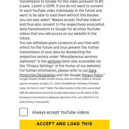
transmission to Google for this video pursuant to Art.
6 para. 1 point a GDPR. If you do not want to consent
to each YouTube video individually in the future and
want to be able to load them without this blocker,
you can also select “Always accept YouTube videos”
and thus also consent to the respectively associated
data transmissions to Google for all other YouTube
videos that you will access on our website in the
future.
You can withdraw given consents at any time with
effect for the future and thus prevent the further
transmission of your data by deselecting the
respective service under “Miscellaneous services
(optional)” in the
settings
(later also accessible via
the “Privacy Settings” in the footer of our website).
For further information, please refer to our
Data
*
Protection Declaration
and the Google
Privacy Policy
.
Google Ireland Limited, Gordon House, Barrow Street, Dublin 4, Ireland;
parent company: Google LLC, 1600 Amphitheatre Parkway, Mountain
View, CA 94043, USA
** Note: The data transfer to the USA associated
with the data transmission to Google takes place on the basis of the
European Commission’s adequacy decision of 10 July 2023 (EU-U.S.
Data Privacy Framework).