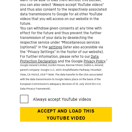
you can also select “Always accept YouTube videos”
and thus also consent to the respectively associated
data transmissions to Google for all other YouTube
videos that you will access on our website in the
future.
You can withdraw given consents at any time with
effect for the future and thus prevent the further
transmission of your data by deselecting the
respective service under “Miscellaneous services
(optional)” in the
settings
(later also accessible via
the “Privacy Settings” in the footer of our website).
For further information, please refer to our
Data
*
Protection Declaration
and the Google
Privacy Policy
.
Google Ireland Limited, Gordon House, Barrow Street, Dublin 4, Ireland;
parent company: Google LLC, 1600 Amphitheatre Parkway, Mountain
View, CA 94043, USA
** Note: The data transfer to the USA associated
with the data transmission to Google takes place on the basis of the
European Commission’s adequacy decision of 10 July 2023 (EU-U.S.
Data Privacy Framework).