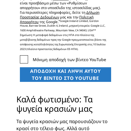
είναι προσβάσιμο μέσω των «Ρυθμίσεων
απορρήτου» στο υποσέλιδο της ιστοσελίδας μας).
Για περισσότερες πληροφορίες, δείτε τη
Δήλωση
Προστασίας Δεδομένων
μας και την
Πολιτική
*Google Ireland Limited, Gordon
Απορρήτου
της Google.
House, Barrow Street, Dublin 4, Ireland, μητρική εταιρεία: Google LLC,
1600 Amphitheatre Parkway, Mountain View, CA 94043, USA
**
Σημείωση: Η μεταφορά δεδομένων στις ΗΠΑ στο πλαίσιο της
μεταβίβασης δεδομένων προς την Google πραγματοποιείται βάσει της
απόφασης καταλληλότητας της Ευρωπαϊκής Επιτροπής στις 10 Ιουλίου
2023 (πλαίσιο προστασίας δεδομένων ΕΕ-ΗΠΑ).
Καλά φωτισμένο: Τα
ψυγεία κρασιών μας
Τα ψυγεία κρασιών μας παρουσιάζουν το
κρασί στο τέλειο φως. Αλλά αυτό