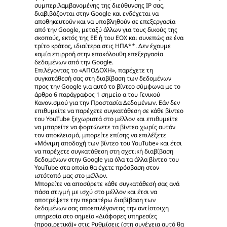
συμπεριλαμβανομένης της διεύθυνσης IP σας,
διαβιβάζονται στην Google και ενδέχεται να
αποθηκευτούν και να υποβληθούν σε επεξεργασία
από την Google, μεταξύ άλλων για τους δικούς της
σκοπούς, εκτός της ΕΕ ή του ΕΟΧ και συνεπώς σε ένα
τρίτο κράτος, ιδιαίτερα στις ΗΠΑ**. Δεν έχουμε
καμία επιρροή στην επακόλουθη επεξεργασία
δεδομένων από την Google.
Επιλέγοντας το «ΑΠΟΔΟΧΗ», παρέχετε τη
συγκατάθεσή σας στη διαβίβαση των δεδομένων
προς την Google για αυτό το βίντεο σύμφωνα με το
άρθρο 6 παράγραφος 1 σημείο α του Γενικού
Κανονισμού για την Προστασία Δεδομένων. Εάν δεν
επιθυμείτε να παρέχετε συγκατάθεση σε κάθε βίντεο
του YouTube ξεχωριστά στο μέλλον και επιθυμείτε
να μπορείτε να φορτώνετε τα βίντεο χωρίς αυτόν
τον αποκλεισμό, μπορείτε επίσης να επιλέξετε
«Μόνιμη αποδοχή των βίντεο του YouTube» και έτσι
να παρέχετε συγκατάθεση στη σχετική διαβίβαση
δεδομένων στην Google για όλα τα άλλα βίντεο του
YouTube στα οποία θα έχετε πρόσβαση στον
ιστότοπό μας στο μέλλον.
Μπορείτε να αποσύρετε κάθε συγκατάθεσή σας ανά
πάσα στιγμή με ισχύ στο μέλλον και έτσι να
αποτρέψετε την περαιτέρω διαβίβαση των
δεδομένων σας αποεπιλέγοντας την αντίστοιχη
υπηρεσία στο σημείο «Διάφορες υπηρεσίες
(προαιρετικά)» στις
Ρυθμίσεις
(στη συνέχεια αυτό θα