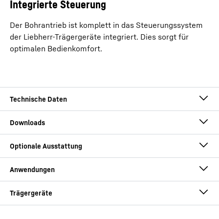
Integrierte Steuerung
Der Bohrantrieb ist komplett in das Steuerungssystem
der Liebherr-Trägergeräte integriert. Dies sorgt für
optimalen Bedienkomfort.
Drehmoment
200
kNm
Drehzahl
60
U/min
Drehbohrwerkzeuge zum Kellybohren
LB 20.1