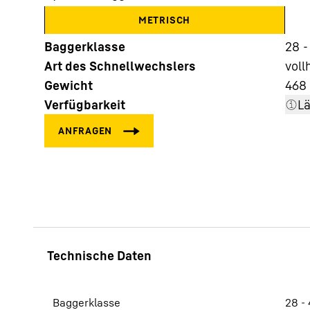
METRISCH
Baggerklasse
28 -
Art des Schnellwechslers
voll
Gewicht
468
Verfügbarkeit
L
Mehr über die Firmengruppe
Baggerklasse
28 - 