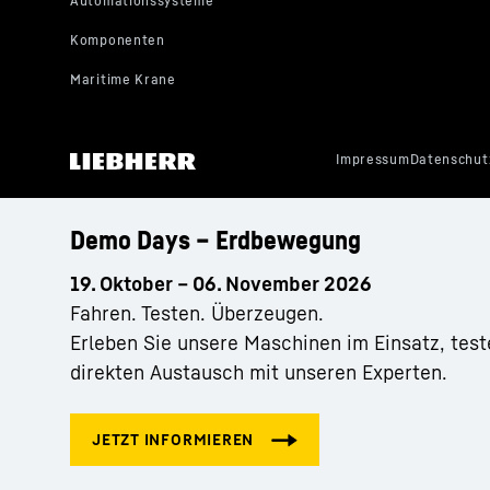
Privacy Framew
Werkzeugwechsel mit dem S
Demo Days – Erdbewegung
19. Oktober – 06. November 2026
Fahren. Testen. Überzeugen.
Erleben Sie unsere Maschinen im Einsatz, test
direkten Austausch mit unseren Experten.
Dieses Video wird von Google* bereitgestellt. Wenn Si
werden Ihre Daten, darunter Ihre IP-Adresse, an Googl
von Google, auch zu eigenen Zwecken, außerhalb der
damit in einem Drittland, insbesondere in den USA**, 