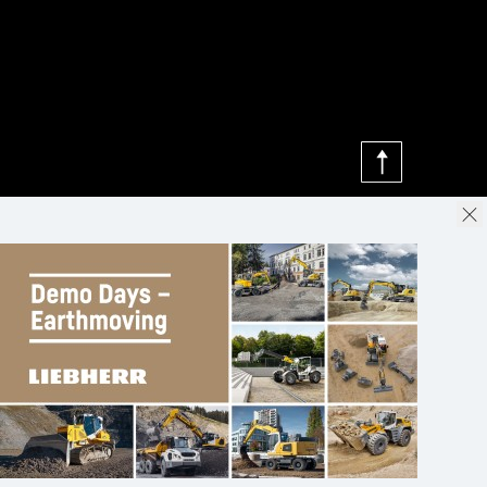
e* bereitgestellt. Wenn Sie dieses Video laden,
 Ihre IP-Adresse, an Google übermittelt und können
n Zwecken, außerhalb der EU bzw. des EWR und
nsbesondere in den USA**, gespeichert und