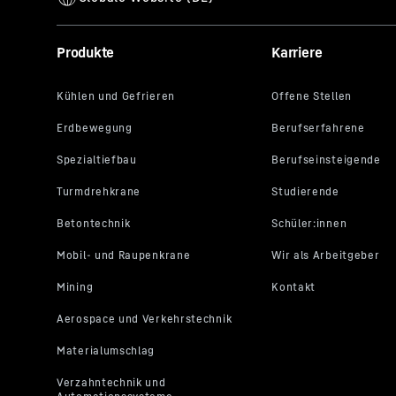
Dieses Vide
Produkte
Karriere
Daten, daru
eigenen Zwe
insbesonder
Datenverarb
Indem Sie a
lit. a DSGV
jedem YouTu
möchten, kö
damit auch 
noch aufruf
einwilligen.
Erteilte Ei
damit die w
Dienst unte
aufrufbar ü
. Weitere I
Google-Date
House, Barrow S
CA 94043, USA
*
auf Grundlage 