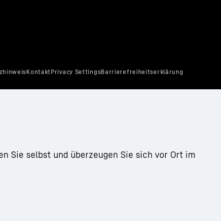
ork).
chnellwechselsystem LIKUFIX
en Sie selbst und überzeugen Sie sich vor Ort im
e dieses Video laden,
Dieses Video wird von Googl
e übermittelt und können
werden Ihre Daten, darunter
 EU bzw. des EWR und
von Google, auch zu eigene
gespeichert und
damit in einem Drittland, i