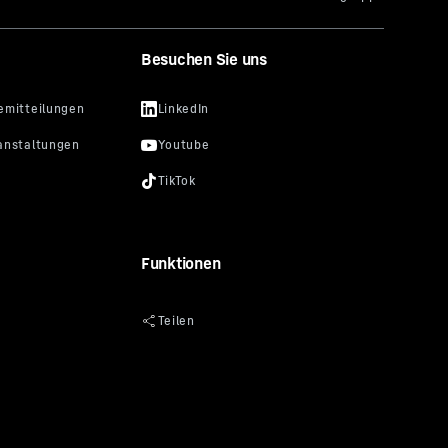
den Ihre
Besuchen Sie uns
auch zu
 Abs. 1
r zu
önnen
 und
Website
n Google
Funktionen
fen und
henden
 auch
er
ed, Gordon
tain View,
SA erfolgt
Data