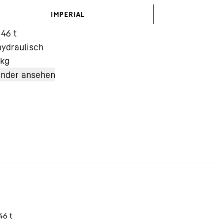
IMPERIAL
 46 t
hydraulisch
kg
änder ansehen
Karriere bei Liebherr
46 t