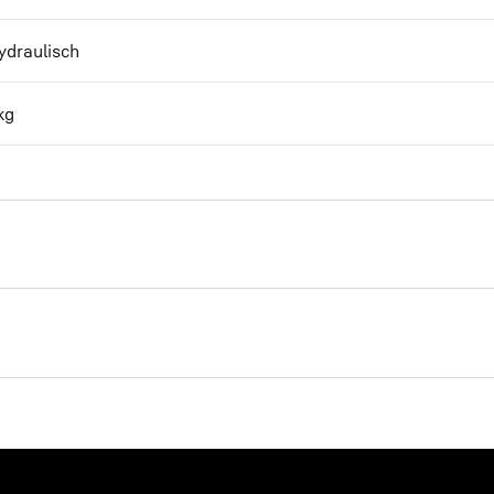
ydraulisch
kg
Gesamtprogramm
Anbauwerkzeuge