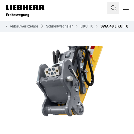
Zum Inhalt springen
Erdbewegung
te
Anbauwerkzeuge
Schnellwechsler
LIKUFIX
SWA 48 LIKUFIX