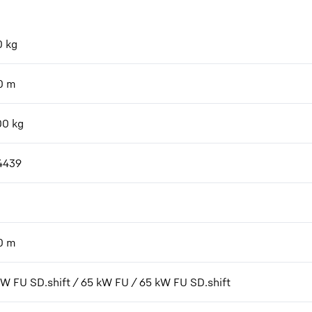
0
kg
0
m
00
kg
4439
0
m
kW FU SD.shift / 65 kW FU / 65 kW FU SD.shift