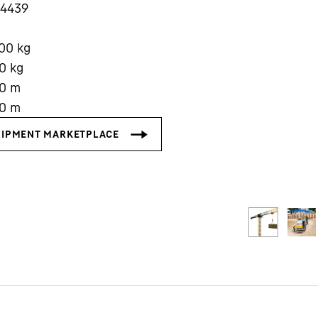
14439
000
kg
0
kg
0
m
0
m
Karriere bei Liebherr