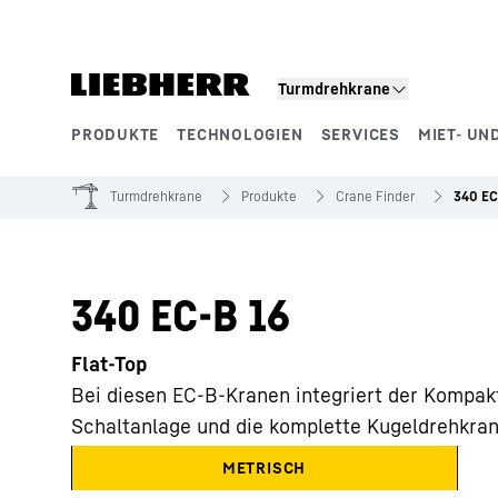
Zum Inhalt springen
Turmdrehkrane
PRODUKTE
TECHNOLOGIEN
SERVICES
MIET- UN
Produktsegmente
Turmdrehkrane
Produkte
Crane Finder
340 EC
340 EC-B 16
Flat-Top
Bei diesen EC-B-Kranen integriert der Kompak
Schaltanlage und die komplette Kugeldrehkran
METRISCH