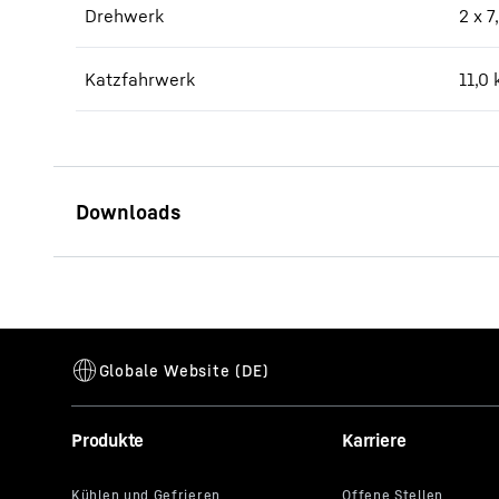
Drehwerk
2 x 
Katzfahrwerk
11,0
Datenblatt 340 EC-B 16
Produkte
Karriere