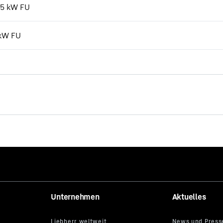
7,5 kW FU
 kW FU
Die neuen EC-B. Starke Typen
Unternehmen
Aktuelles