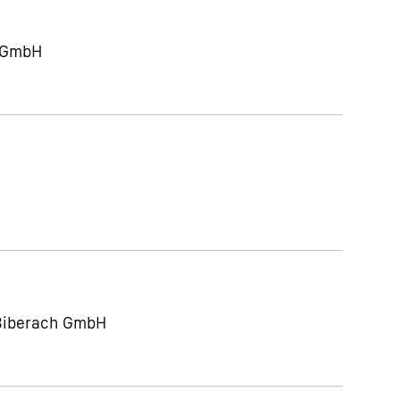
g GmbH
 Biberach GmbH