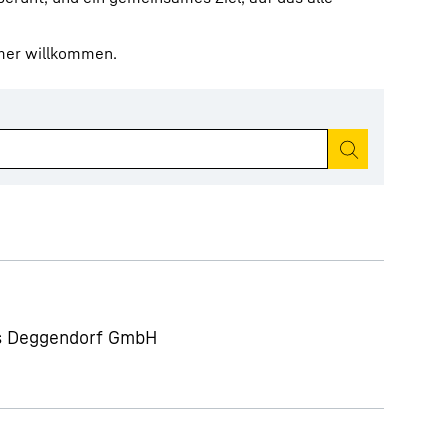
mmer willkommen.
Suche starten
ts Deggendorf GmbH