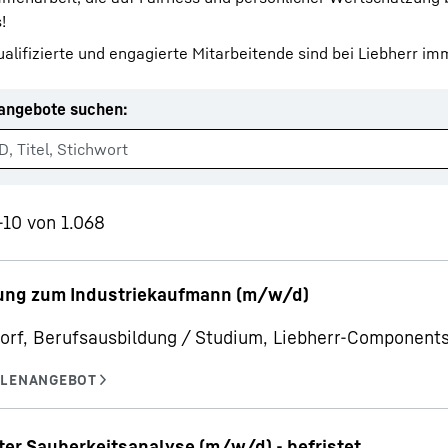
!
alifizierte und engagierte Mitarbeitende sind bei Liebherr i
nangebote suchen
:
Karriere bei Liebherr
1-10 von 1.068
ung zum Industriekaufmann (m/w/d)
orf, Berufsausbildung / Studium, Liebherr-Componen
ter Sauberkeitsanalyse (m/w/d) - befristet