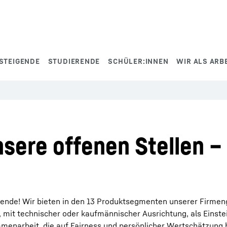
STEIGENDE
STUDIERENDE
SCHÜLER:INNEN
WIR ALS ARB
sere offenen Stellen – 
sende! Wir bieten in den 13 Produktsegmenten unserer Firmeng
, mit technischer oder kaufmännischer Ausrichtung, als Einst
enarbeit, die auf Fairness und persönlicher Wertschätzung b