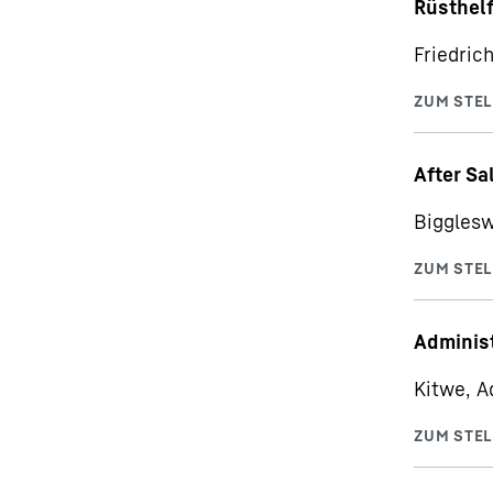
Rüsthelf
Friedric
After Sa
Bigglesw
Administ
Kitwe, A