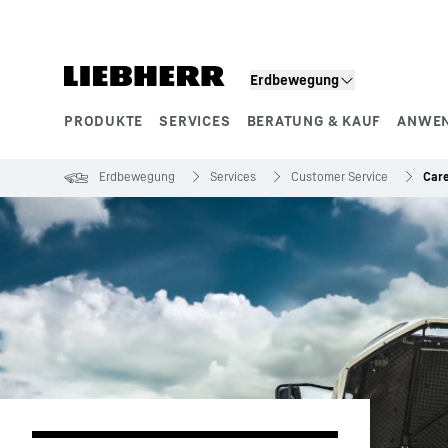
Zum Inhalt springen
Erdbewegung
PRODUKTE
SERVICES
BERATUNG & KAUF
ANWE
Produktsegmente
Erdbewegung
Services
Customer Service
Car