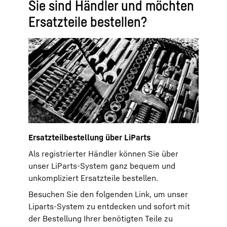
mit Baujahr ab 2021
Sie sind Händler und möchten
vor 2021
Lebensmitteleinzelhande
Ersatzteile bestellen?
l
Das Typenschild befindet sich auf der
linken Innenseite
.
Das Typenschild befindet sich
oben auf
der linken Innenseite
für
Das Typenschild befindet sich
Laborkühlschränke
oben auf
Das Typenschild befindet sich
hinter
Das Typenschild befindet sich auf der
der linken Innenseite
Laborgefrierschränke
für
der untersten Schublade
.
linken Innenseite
für
Medikamentenkühlschränke
Gastro-Kühlschränke
Ultratiefkühlschränke
Freistehende Kühlschränke
Ersatzteilbestellung über LiParts
Bäckereikühlschränke
Gefrierschränke mit
Das Typenschild befindet sich
oben auf
Freistehende Kühl-
Gastro-Gefrierschränke
Als registrierter Händler können Sie über
der rechten Innenseite
für
Gefrierkombinationen
Bäckereigefrierschränke
Baujahr vor 2021
unser LiParts-System ganz bequem und
Einbaukühlschränke
Supermarkt Kühl- und Gefriertruhen
Einbau-Kühl-Gefrierkombinationen
unkompliziert Ersatzteile bestellen.
Freezer Top
Besuchen Sie den folgenden Link, um unser
Side-by-Side-
Liparts-System zu entdecken und sofort mit
der Bestellung Ihrer benötigten Teile zu
Kühlschränke